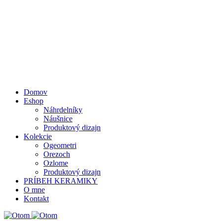
Domov
Eshop
Náhrdelníky
Náušnice
Produktový dizajn
Kolekcie
Ogeometri
Orezoch
Ozlome
Produktový dizajn
PRÍBEH KERAMIKY
O mne
Kontakt