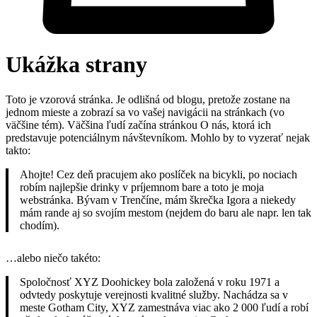
Ukážka strany
Toto je vzorová stránka. Je odlišná od blogu, pretože zostane na
jednom mieste a zobrazí sa vo vašej navigácii na stránkach (vo
väčšine tém). Väčšina ľudí začína stránkou O nás, ktorá ich
predstavuje potenciálnym návštevníkom. Mohlo by to vyzerať nejak
takto:
Ahojte! Cez deň pracujem ako poslíček na bicykli, po nociach
robím najlepšie drinky v príjemnom bare a toto je moja
webstránka. Bývam v Trenčíne, mám škrečka Igora a niekedy
mám rande aj so svojím mestom (nejdem do baru ale napr. len tak
chodím).
…alebo niečo takéto:
Spoločnosť XYZ Doohickey bola založená v roku 1971 a
odvtedy poskytuje verejnosti kvalitné služby. Nachádza sa v
meste Gotham City, XYZ zamestnáva viac ako 2 000 ľudí a robí