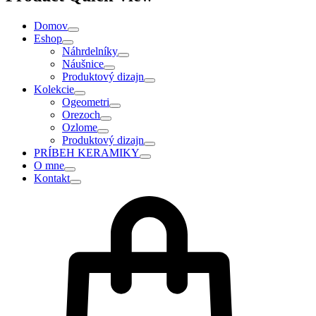
Domov
Eshop
Náhrdelníky
Náušnice
Produktový dizajn
Kolekcie
Ogeometri
Orezoch
Ozlome
Produktový dizajn
PRÍBEH KERAMIKY
O mne
Kontakt