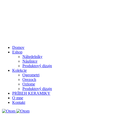
Domov
Eshop
Náhrdelníky
Náušnice
Produktový dizajn
Kolekcie
Ogeometri
Orezoch
Ozlome
Produktový dizajn
PRÍBEH KERAMIKY
O mne
Kontakt